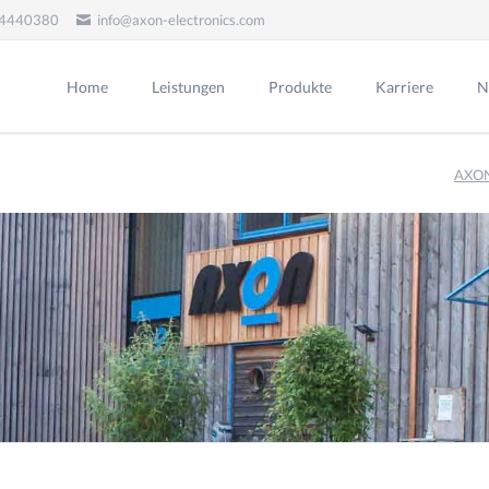
 4440380
info@axon-electronics.com
Home
Leistungen
Produkte
Karriere
N
Beratung
Produktbeispiele
AXON
Leiterplattendesign
Beschaffung
Bestückung
SMD-Bestückung
THT-Bestückung
Reinigung
Montage
Endkontrolle
Rework