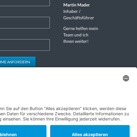
Martin Mader
Inhaber /
Geschäftsführer
Gerne helfen mein
Team und ich
Ihnen weiter!
HME ANFORDERN
Navigation
Suche
Sitemap
Datenschutz
Impressum
überspringen