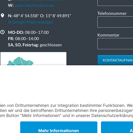
W:
axon-electronics.com
Telefonnummer
N:
48º 4' 54.558" O: 11º 8' 49.891"
In Google Maps anzeigen
MO-DO:
08:00–17:00
Kommentar
FR:
08:00–14:00
SA, SO, Feiertag:
geschlossen
KONTAKTAUFNA
rved.