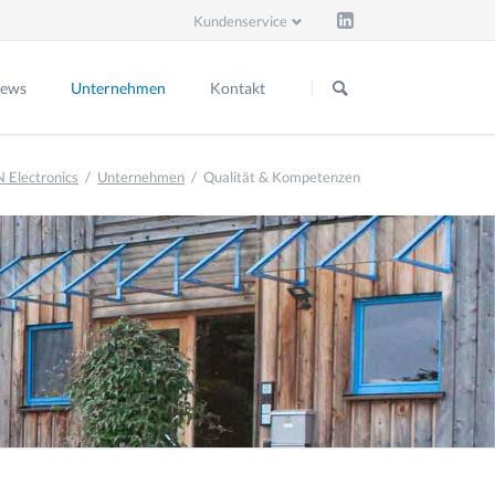
Kundenservice
Navigation
Navigation
überspringen
überspringen
ews
Unternehmen
Kontakt
Firmen-News
Kontaktformular
 Electronics
Unternehmen
Qualität & Kompetenzen
Stellenangebote
Team
Impressum
Downloads
Nachhaltigkeit
Datenschutz
Partner & Netzwerk